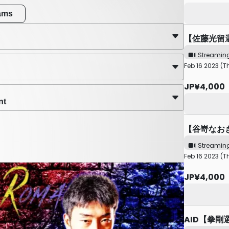
eams
【佐藤光留
Streamin
Feb 16 2023 (T
JP¥4,000
nt
【谷嵜なお
Streamin
Feb 16 2023 (T
JP¥4,000
AID【拳