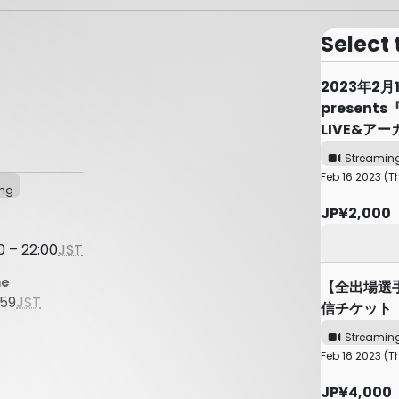
Select 
2023年2
presents
LIVE&ア
Streamin
Feb 16 2023 (T
ing
JP¥2,000
0 – 22:00
JST
me
【全出場選
:59
JST
信チケット
Streamin
Feb 16 2023 (T
JP¥4,000