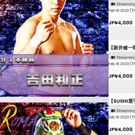
Streamin
Feb 16 2023 (T
JP¥4,000
【新井健一
Streamin
Feb 16 2023 (T
JP¥4,000
【SUSHI
Streamin
Feb 16 2023 (T
JP¥4,000